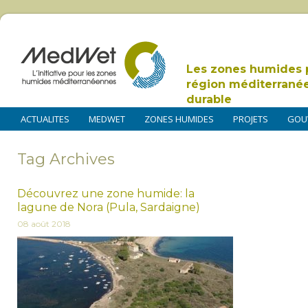
Les zones humides 
région méditerrané
durable
ACTUALITES
MEDWET
ZONES HUMIDES
PROJETS
GOU
Tag Archives
Découvrez une zone humide: la
lagune de Nora (Pula, Sardaigne)
08 août 2018