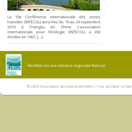
La 10e Conférence internationale des zones
humides (INTECOL) aura lieu du 19 au 24 septembre
2016 à Changsu en Chine. L’association
internationale pour l’écologie (INTECOL) a été
fondée en 1967, […]
MedWet est une initiative régionale Ramsar.
© 2026
Association Secrétariat MedWet
| Tour du Valat, Le Sam