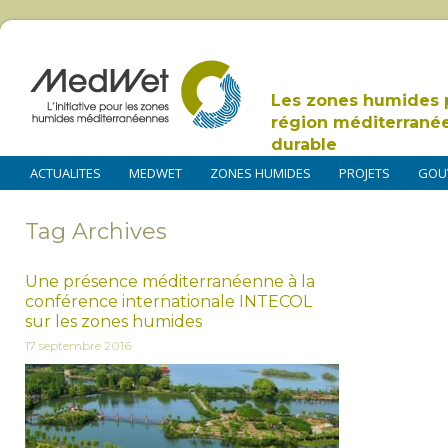
Les zones humides 
région méditerrané
durable
ACTUALITES
MEDWET
ZONES HUMIDES
PROJETS
GOU
Tag Archives
Une présence méditerranéenne à la
conférence internationale INTECOL
sur les zones humides
17 septembre 2016