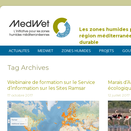
Les zones humides 
région méditerrané
durable
ACTUALITES
MEDWET
ZONES HUMIDES
PROJETS
GOU
Tag Archives
Webinaire de formation sur le Service
Marais d’A
d’information sur les Sites Ramsar
écologique
17 octobre 2017
12 juillet 2017