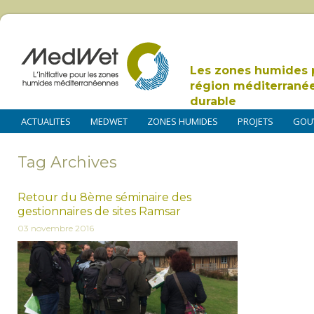
Les zones humides 
région méditerrané
durable
ACTUALITES
MEDWET
ZONES HUMIDES
PROJETS
GOU
Tag Archives
Retour du 8ème séminaire des
gestionnaires de sites Ramsar
03 novembre 2016