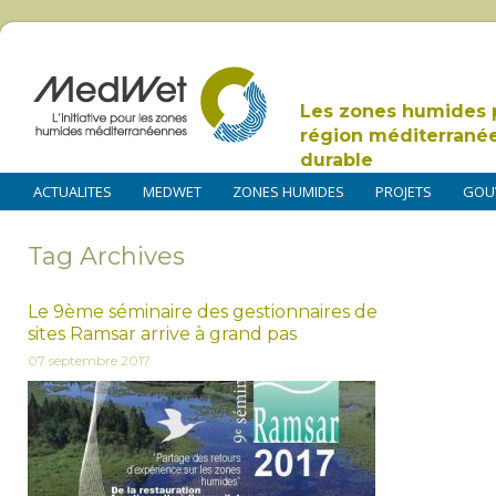
Les zones humides 
région méditerrané
durable
ACTUALITES
MEDWET
ZONES HUMIDES
PROJETS
GOU
Tag Archives
Le 9ème séminaire des gestionnaires de
sites Ramsar arrive à grand pas
07 septembre 2017