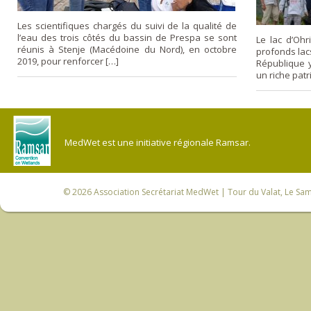
Les scientifiques chargés du suivi de la qualité de
l’eau des trois côtés du bassin de Prespa se sont
Le lac d’Ohr
réunis à Stenje (Macédoine du Nord), en octobre
profonds lacs
2019, pour renforcer […]
République 
un riche patr
MedWet est une initiative régionale Ramsar.
© 2026
Association Secrétariat MedWet
| Tour du Valat, Le Sam