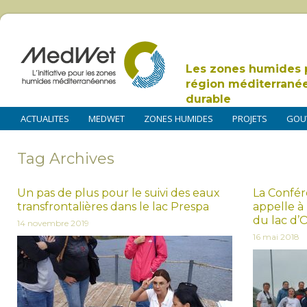
Les zones humides 
région méditerrané
durable
ACTUALITES
MEDWET
ZONES HUMIDES
PROJETS
GOU
Tag Archives
Un pas de plus pour le suivi des eaux
La Confé
transfrontalières dans le lac Prespa
appelle à
du lac d’
14 novembre 2019
16 mai 2018