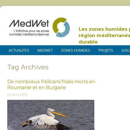
Les zones humides 
région méditerrané
durable
ACTUALITES
MEDWET
ZONES HUMIDES
PROJETS
GOU
Tag Archives
De nombreux Pélicans frisés morts en
Roumanie et en Bulgarie
01 avril 2015