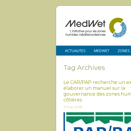
ACTUALITES
MEDWET
ZONES
Tag Archives
Le CAR/PAP recherche un e
élaborer un manuel sur la
gouvernance des zones hum
côtières
11 mai 2018