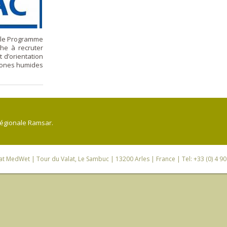
r le Programme
che à recruter
 d’orientation
zones humides
régionale Ramsar.
iat MedWet
| Tour du Valat, Le Sambuc | 13200 Arles | France | Tel: +33 (0) 4 9