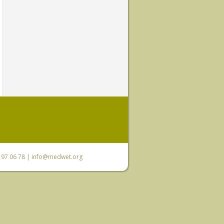
0 97 06 78 |
info@medwet.org