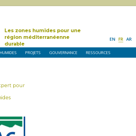
Les zones humides pour une
région méditerranéenne
EN
FR
AR
durable
 HUMIDES
PROJETS
GOUVERNANCE
RESSOURCES
xpert pour
ides