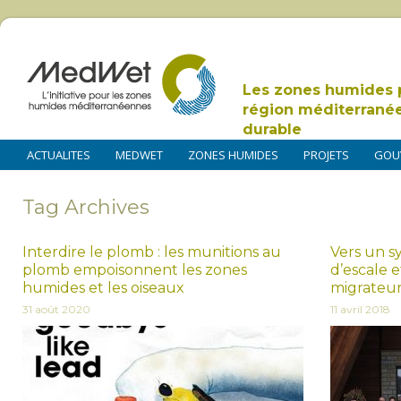
Les zones humides 
région méditerrané
durable
ACTUALITES
MEDWET
ZONES HUMIDES
PROJETS
GOU
Tag Archives
Interdire le plomb : les munitions au
Vers un s
plomb empoisonnent les zones
d’escale 
humides et les oiseaux
migrateurs
31 août 2020
11 avril 2018