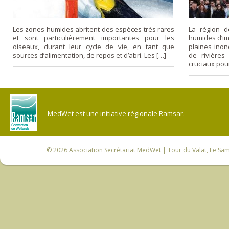
Les zones humides abritent des espèces très rares
La région d
et sont particulièrement importantes pour les
humides d’im
oiseaux, durant leur cycle de vie, en tant que
plaines inon
sources d’alimentation, de repos et d’abri. Les […]
de rivières
cruciaux pou
MedWet est une initiative régionale Ramsar.
© 2026
Association Secrétariat MedWet
| Tour du Valat, Le Sam