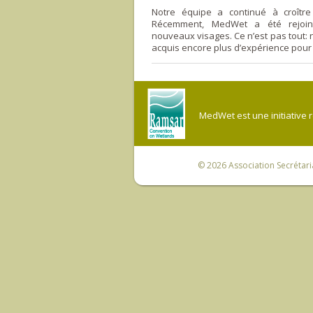
Notre équipe a continué à croître 
Récemment, MedWet a été rejoi
nouveaux visages. Ce n’est pas tout: 
acquis encore plus d’expérience pour
MedWet est une initiative 
© 2026
Association Secrétar