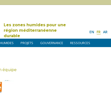
Les zones humides pour une
région méditerranéenne
EN
FR
AR
durable
 HUMIDES
PROJETS
GOUVERNANCE
RESSOURCES
on équipe