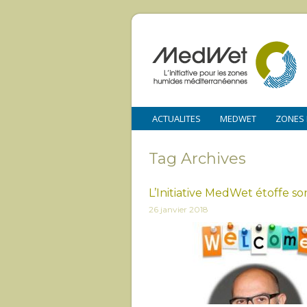
ACTUALITES
MEDWET
ZONES
Tag Archives
L’Initiative MedWet étoffe s
26 janvier 2018