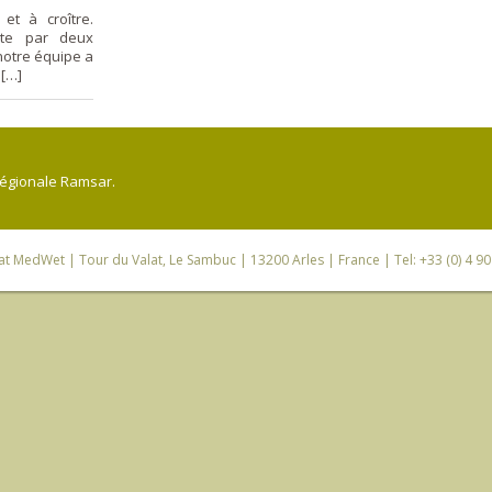
et à croître.
nte par deux
notre équipe a
 […]
régionale Ramsar.
iat MedWet
| Tour du Valat, Le Sambuc | 13200 Arles | France | Tel: +33 (0) 4 9