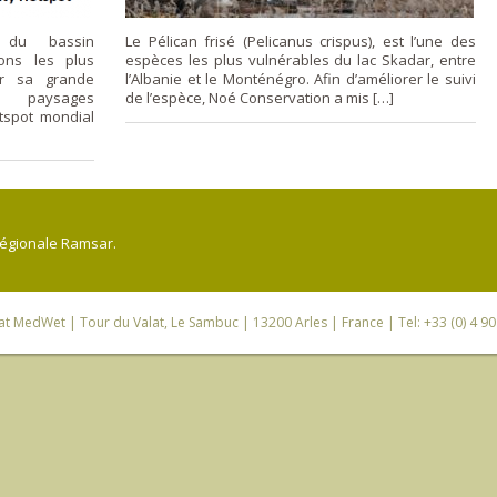
) du bassin
Le Pélican frisé (Pelicanus crispus), est l’une des
ons les plus
espèces les plus vulnérables du lac Skadar, entre
ur sa grande
l’Albanie et le Monténégro. Afin d’améliorer le suivi
s paysages
de l’espèce, Noé Conservation a mis […]
otspot mondial
régionale Ramsar.
iat MedWet
| Tour du Valat, Le Sambuc | 13200 Arles | France | Tel: +33 (0) 4 9