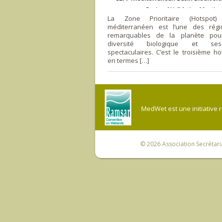
La Zone Prioritaire (Hotspot
méditerranéen est l’une des régi
remarquables de la planète po
diversité biologique et se
spectaculaires. C’est le troisième h
en termes […]
MedWet est une initiative 
© 2026
Association Secrétar