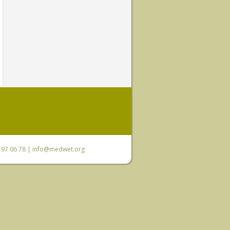
0 97 06 78 |
info@medwet.org