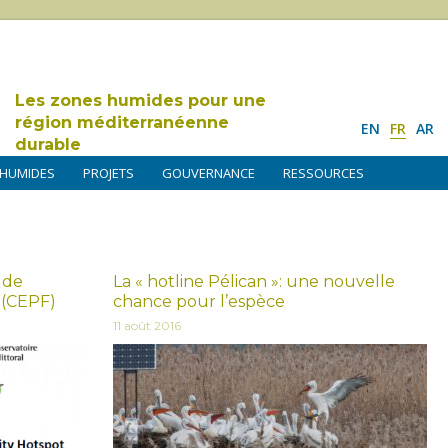
Les zones humides pour une
région méditerranéenne
EN
FR
AR
durable
 HUMIDES
PROJETS
GOUVERNANCE
RESSOURCES
 de
La « hotline Pélican »: une nouvelle
 (CEPF)
chance pour l’espèce
11 août 2016