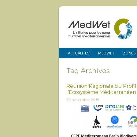
ACTUALITES
MEDWET
ZONES
Tag Archives
Réunion Régionale du Profil
l’Ecosystème Méditerranéen
22 novembre 2016