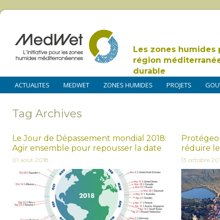
Les zones humides 
région méditerrané
durable
ACTUALITES
MEDWET
ZONES HUMIDES
PROJETS
GOU
Tag Archives
Le Jour de Dépassement mondial 2018:
Protégeo
Agir ensemble pour repousser la date
réduire l
01 août 2018
13 octobre 20