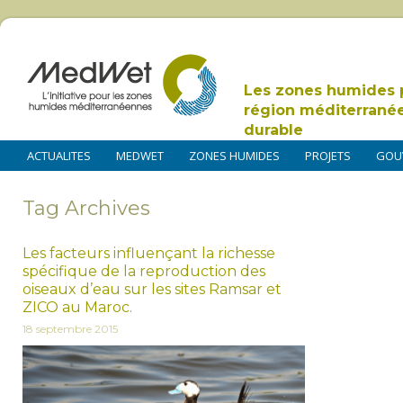
Les zones humides 
région méditerrané
durable
ACTUALITES
MEDWET
ZONES HUMIDES
PROJETS
GOU
Tag Archives
Les facteurs influençant la richesse
spécifique de la reproduction des
oiseaux d’eau sur les sites Ramsar et
ZICO au Maroc.
18 septembre 2015