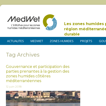
Les zones humides 
région méditerrané
durable
ACTUALITES
MEDWET
ZONES HUMIDES
PROJETS
GOU
Tag Archives
Gouvernance et participation des
parties prenantes à la gestion des
zones humides côtières
méditerranéennes
12 juin 2018