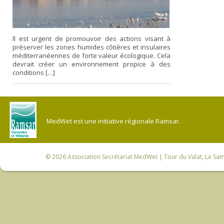
Il est urgent de promouvoir des actions visant à
préserver les zones humides côtières et insulaires
méditerranéennes de forte valeur écologique. Cela
devrait créer un environnement propice à des
conditions […]
MedWet est une initiative régionale Ramsar.
© 2026
Association Secrétariat MedWet
| Tour du Valat, Le Sam