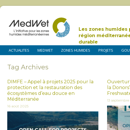
Les zones humides 
région méditerrané
durable
ACTUALITES
MEDWET
ZONES HUMIDES
PROJETS
GOU
Tag Archives
DIMFE – Appel à projets 2025 pour la
Ouverture
protection et la restauration des
la Donors’
écosystèmes d’eau douce en
Freshwat
Méditerranée
13 septembre
16 août 2025