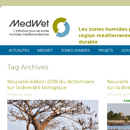
Les zones humides 
région méditerrané
durable
ACTUALITES
MEDWET
ZONES HUMIDES
PROJETS
GOU
Tag Archives
Nouvelle édition 2018 du dictionnaire
Nouvelle 
sur la diversité biologique
sur la div
05 février 2018
07 mars 2017