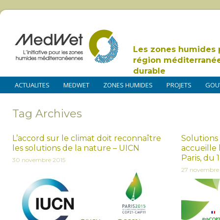
Les zones humides 
région méditerrané
durable
ACTUALITES
MEDWET
ZONES HUMIDES
PROJETS
GOU
Tag Archives
L’accord sur le climat doit reconnaître
Solutions 
les solutions de la nature – UICN
accueille
Paris, du
30 novembre 2015
27 novembre