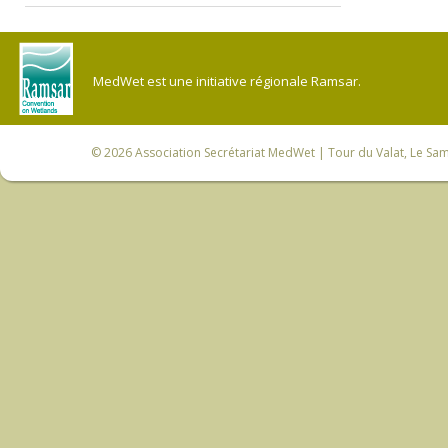
MedWet est une initiative régionale Ramsar.
© 2026
Association Secrétariat MedWet
| Tour du Valat, Le Sam