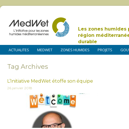
Les zones humides 
région méditerrané
durable
ACTUALITES
MEDWET
ZONES HUMIDES
PROJETS
GOU
Tag Archives
L’Initiative MedWet étoffe son équipe
26 janvier 2018