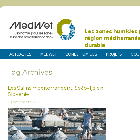
Les zones humides 
région méditerrané
durable
ACTUALITES
MEDWET
ZONES HUMIDES
PROJETS
GOU
Tag Archives
Les Salins méditerranéens: Sečovlje en
Slovénie
01 novembre 2017