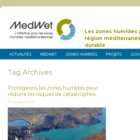
Les zones humides 
région méditerrané
durable
ACTUALITES
MEDWET
ZONES HUMIDES
PROJETS
GOU
Tag Archives
Protégeons les zones humides pour
réduire les risques de catastrophes
13 octobre 2017