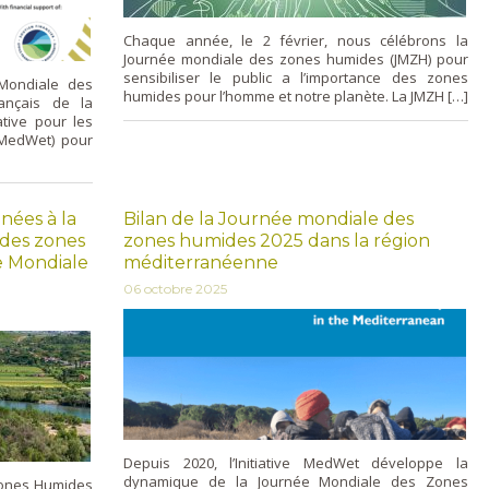
Chaque année, le 2 février, nous célébrons la
Journée mondiale des zones humides (JMZH) pour
sensibiliser le public a l’importance des zones
 Mondiale des
humides pour l’homme et notre planète. La JMZH […]
rançais de la
ative pour les
MedWet) pour
inées à la
Bilan de la Journée mondiale des
 des zones
zones humides 2025 dans la région
e Mondiale
méditerranéenne
06 octobre 2025
Depuis 2020, l’Initiative MedWet développe la
dynamique de la Journée Mondiale des Zones
Zones Humides