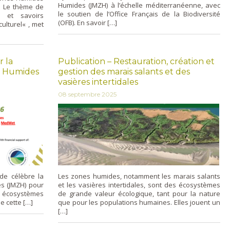
Humides (JMZH) à l’échelle méditerranéenne, avec
. Le thème de
le soutien de l’Office Français de la Biodiversité
 et savoirs
(OFB). En savoir […]
culturel« , met
r la
Publication – Restauration, création et
s Humides
gestion des marais salants et des
vasières intertidales
08 septembre 2025
de célèbre la
Les zones humides, notamment les marais salants
s (JMZH) pour
et les vasières intertidales, sont des écosystèmes
s écosystèmes
de grande valeur écologique, tant pour la nature
e cette […]
que pour les populations humaines. Elles jouent un
[…]