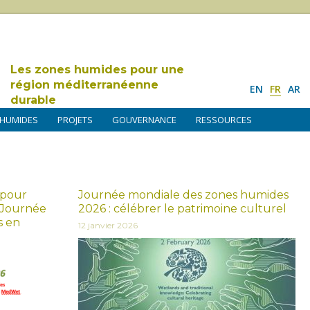
Les zones humides pour une
région méditerranéenne
EN
FR
AR
durable
 HUMIDES
PROJETS
GOUVERNANCE
RESSOURCES
 pour
Journée mondiale des zones humides
a Journée
2026 : célébrer le patrimoine culturel
s en
12 janvier 2026