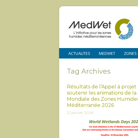
ACTUALITES
MEDWET
ZONES
Tag Archives
Résultats de l’Appel à projet
soutenir les animations de l
Mondiale des Zones Humide
Méditerranée 2026
21 janvier 2026