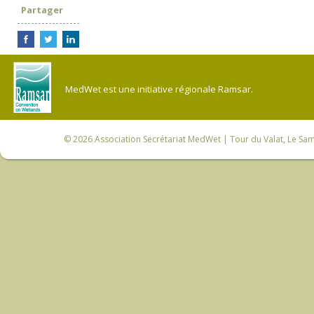
Partager
MedWet est une initiative régionale Ramsar.
© 2026
Association Secrétariat MedWet
| Tour du Valat, Le Sam