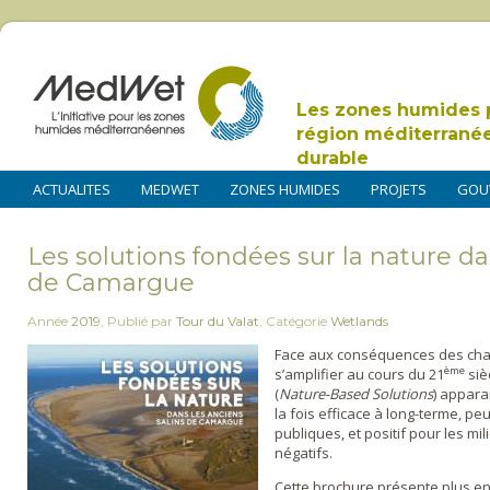
Les zones humides 
région méditerrané
durable
ACTUALITES
MEDWET
ZONES HUMIDES
PROJETS
GOU
Les solutions fondées sur la nature da
de Camargue
Année
2019
,
Publié par
Tour du Valat
,
Catégorie
Wetlands
Face aux conséquences des ch
ème
s’amplifier au cours du 21
siè
(
Nature-Based Solutions
) appar
la fois efficace à long-terme, p
publiques, et positif pour les mil
négatifs.
Cette brochure présente plus en 