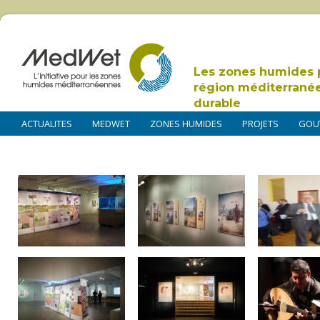
Les zones humides 
région méditerrané
durable
ACTUALITES
MEDWET
ZONES HUMIDES
PROJETS
GOU