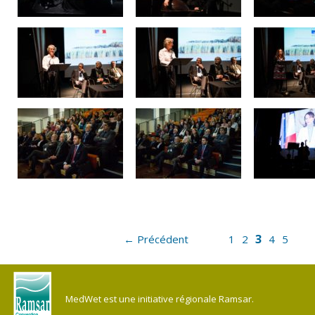
3
← Précédent
1
2
4
5
MedWet est une initiative régionale Ramsar.