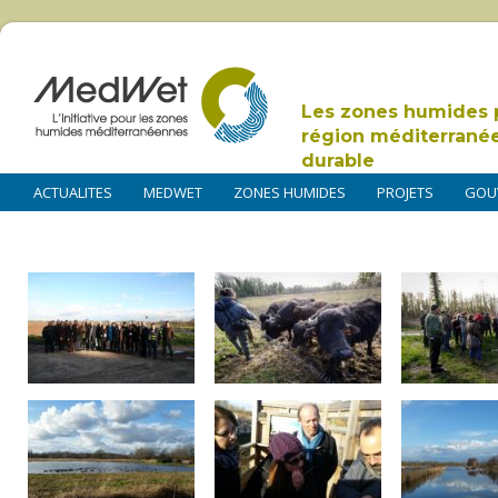
Les zones humides 
région méditerrané
durable
ACTUALITES
MEDWET
ZONES HUMIDES
PROJETS
GOU