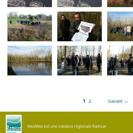
1
2
Suivant →
MedWet est une initiative régionale Ramsar.