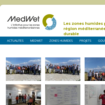
Les zones humides 
région méditerrané
durable
ACTUALITES
MEDWET
ZONES HUMIDES
PROJETS
GOU