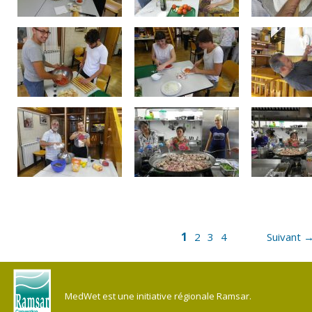
1
2
3
4
Suivant 
MedWet est une initiative régionale Ramsar.