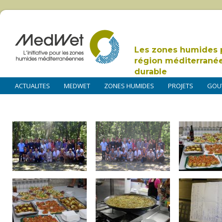
Les zones humides 
région méditerrané
durable
ACTUALITES
MEDWET
ZONES HUMIDES
PROJETS
GOU