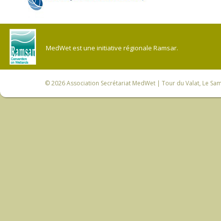
MedWet est une initiative régionale Ramsar.
© 2026
Association Secrétariat MedWet
| Tour du Valat, Le Sam