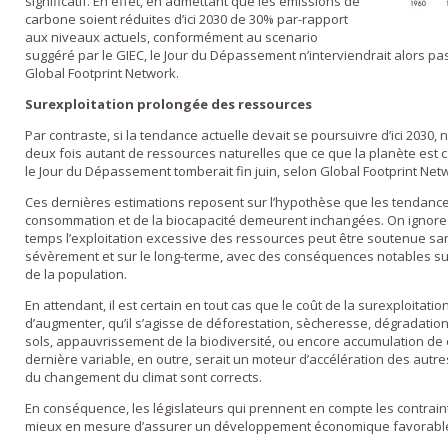
significatif. En effet, en admettant que les émissions de
carbone soient réduites d’ici 2030 de 30% par-rapport
aux niveaux actuels, conformément au scenario
suggéré par le GIEC, le Jour du Dépassement n’interviendrait alors pa
Global Footprint Network.
Surexploitation prolongée des ressources
Par contraste, si la tendance actuelle devait se poursuivre d’ici 203
deux fois autant de ressources naturelles que ce que la planète est 
le Jour du Dépassement tomberait fin juin, selon Global Footprint Net
Ces dernières estimations reposent sur l’hypothèse que les tendances
consommation et de la biocapacité demeurent inchangées. On igno
temps l’exploitation excessive des ressources peut être soutenue s
sévèrement et sur le long-terme, avec des conséquences notables su
de la population.
En attendant, il est certain en tout cas que le coût de la surexploitat
d’augmenter, qu’il s’agisse de déforestation, sècheresse, dégradati
sols, appauvrissement de la biodiversité, ou encore accumulation de
dernière variable, en outre, serait un moteur d’accélération des aut
du changement du climat sont corrects.
En conséquence, les législateurs qui prennent en compte les contrai
mieux en mesure d’assurer un développement économique favorable d