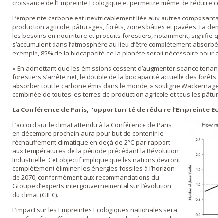
croissance de l’Empreinte Ecologique et permettre même de réduire ce
L’empreinte carbone est inextricablement liée aux autres composant
production agricole, pâturages, forêts, zones bâties et pavées. La d
les besoins en nourriture et produits forestiers, notamment, signifie
s’accumulent dans l’atmosphère au lieu d’être complètement absorbée
exemple, 85% de la biocapacité de la planète serait nécessaire pour a
« En admettant que les émissions cessent d’augmenter séance tenan
forestiers s’arrête net, le double de la biocapacité actuelle des forêt
absorber tout le carbone émis dans le monde, » souligne Wackernagel.
combinée de toutes les terres de production agricole et tous les pâtu
La Conférence de Paris, l’opportunité de réduire l’Empreinte E
L’accord sur le climat attendu à la Conférence de Paris
en décembre prochain aura pour but de contenir le
réchauffement climatique en deçà de 2°C par-rapport
aux températures de la période précédant la Révolution
Industrielle. Cet objectif implique que les nations devront
complètement éliminer les énergies fossiles à l’horizon
de 2070, conformément aux recommandations du
Groupe d’experts intergouvernemental sur l’évolution
du climat (GIEC).
L’impact sur les Empreintes Ecologiques nationales sera