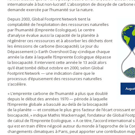
internationale à but non-lucratif. L’absorption de dioxyde de carbone 
demande exercée par l’humanité sur la nature.
Depuis 2003, Global Footprint Network tient la
comptabilité de l’exploitation des ressources naturelles
par l’humanité (Empreinte Ecologique). Le centre
d’analyse évalue aussi la capacité de la planète à
régénérer ces ressources et à absorber les déchets dont
les émissions de carbone (biocapacité). Le Jour du
Dépassement (« Earth Overshoot Day ») indique chaque
année la date à laquelle l’Empreinte Ecologique dépasse
la biocapacité. Il intervient cette année le 13 août alors
qu’il était tombé début octobre en 2000, selon Global
Footprint Network — une indication claire que le
processus d’épuisement des ressources naturelles
s’accélère.
« L’empreinte carbone de l’humanité a plus que doublé
depuis le début des années 1970 — période à laquelle
l’Empreinte globale a basculé au-delà de la biocapacité
de la planète — et constitue le plus gros facteur de l’écart croissant e
biocapacité, » indique Mathis Wackernagel, fondateur de Global Foot
de calcul de l’Empreinte Ecologique. « A ce titre, l’accord international
qui est en train d’être négocié autour du monde à l’approche de la C
changements climatiques à Paris, peut apporter une contribution maj