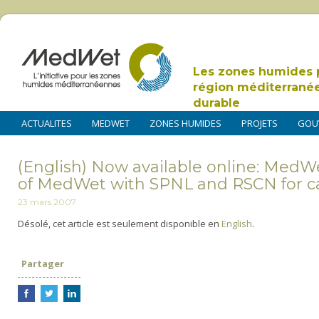
Les zones humides 
région méditerrané
durable
ACTUALITES
MEDWET
ZONES HUMIDES
PROJETS
GOU
(English) Now available online: MedW
of MedWet with SPNL and RSCN for ca
23 mars 2007
Désolé, cet article est seulement disponible en
English
.
Partager