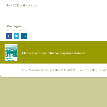
dori_27@outlook.com
Partager
MedWet est une initiative régionale Ramsar.
© 2026
Association Secrétariat MedWet
| Tour du Valat, Le Sam