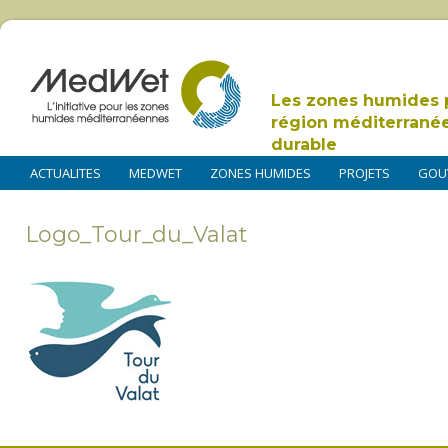
Les zones humides 
région méditerrané
durable
ACTUALITES
MEDWET
ZONES HUMIDES
PROJETS
GOU
Logo_Tour_du_Valat