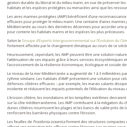
gestion durable du littoral et du milieu marin, en vue de préserver l
habitats et les espèces protégées ou menacées ainsi que les ressour
Les aires marines protégées (AMP) bénéficient d’une reconnaissance i
efficaces pour protéger le milieu marin. Une centaine d’aires marines
Méditerranée au cours des dernières décennies pour accorder une pr
pour contenir les habitats marins et les espèces les plus précieuses.
Selon le
Groupe d’Experts Intergouvernemental sur l’Évolution du Clim
fortement affectée par le changement climatique au cours de ce siècl
Heureusement, cependant, les AMP peuvent être une solution naturel
l’atténuation de ses impacts grâce à leurs services écosystémiques et
l’accroissement de la résilience économique, écologique et sociale 
Le niveau de la mer Méditerranée a augmenté de 1 à 3 millimètres par 
rythme similaire. Les habitats d’AMP présentent une solution pour ce
défenses côtières efficaces – par exemple, les marais salants dissipe
incidente et réduisent les impacts potentiels de l’élévation du niveau 
L’érosion côtière, les inondations et les tempêtes extrêmes devraient 
sur la côte méditerranéenne. Les AMP contribuent à la mitigation du 
dunes côtières nourrissent les plages et les bancs de sable près de 
renforcent les barrières physiques contre l’érosion.
Les feuilles de
Posidonia oceanica
forment des structures compactes et
offrent une protection très efficace contre l’érosion. Les prairies sou