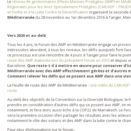
Le
réseau de gestionnaires d’Aires Marines Protégées (AMP) en Méd
Régionales pour les Aires Spécialement Protégées (CAR/ASP – PNUE/
et Forêts et à la Lutte Contre la Désertification
organisent la seconde 
Méditerranée
du 28 novembre au 1er décembre 2016 à Tanger, Mar
Vers 2020 et au-delà
Tous les 4 ans, le Forum des AMP en Méditerranée engage un process
intéressées abordent, à tous les niveaux, les défis auxquels font fa
ce processus est une rencontre de 4 jours à Tanger pour faire le poin
route des AMP élaborée lors du précédent Forum en 2012
et depuis a
Barcelone.
Que reste-t-il à mettre en œuvre pour conserver d’ic
Méditerranée avec des AMP effectivement gérées et d’autres m
Comment relever les défis qui se posent aux AMP dans une visi
La Feuille de route des AMP de Méditerranée :
une vidéo du CAR/ASP s
route.
Au-delà des objectifs de la Convention sur la Diversité Biologique, le
prendre en considération d’autres défis qui se posent aux AMP, en 
notamment, et fera donc aussi écho à la COP22 de Marrakech. Le Forum
sera la première occasion d’en partager les résultats avec les acteu
notamment le rôle des océans et des AMP dans la lutte contre le cha
Pour plus d’informations sur le forum :