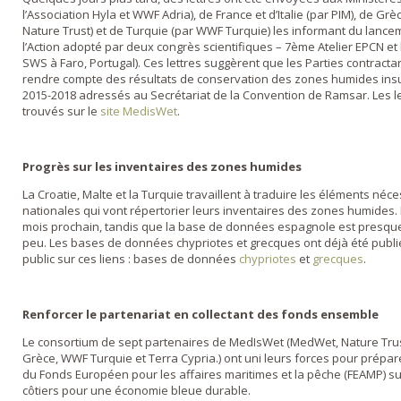
l’Association Hyla et WWF Adria), de France et d’Italie (par PIM), de G
Nature Trust) et de Turquie (par WWF Turquie) les informant du lance
l’Action adopté par deux congrès scientifiques – 7ème Atelier EPCN e
SWS à Faro, Portugal). Ces lettres suggèrent que les Parties contrac
rendre compte des résultats de conservation des zones humides insu
2015-2018 adressés au Secrétariat de la Convention de Ramsar. Les lett
trouvés sur le
site MedisWet
.
Progrès sur les inventaires des zones humides
La Croatie, Malte et la Turquie travaillent à traduire les éléments n
nationales qui vont répertorier leurs inventaires des zones humides. L
mois prochain, tandis que la base de données espagnole est presque
peu. Les bases de données chypriotes et grecques ont déjà été publi
public sur ces liens : bases de données
chypriotes
et
grecques
.
Renforcer le partenariat en collectant des fonds ensemble
Le consortium de sept partenaires de MedIsWet (MedWet, Nature Tru
Grèce, WWF Turquie et Terra Cypria.) ont uni leurs forces pour prép
du Fonds Européen pour les affaires maritimes et la pêche (FEAMP) s
côtiers pour une économie bleue durable.