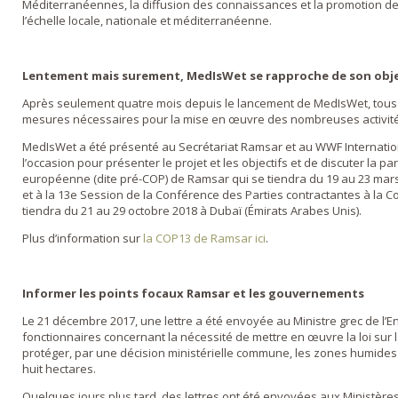
Méditerranéennes, la diffusion des connaissances et la promotion d
l’échelle locale, nationale et méditerranéenne.
Lentement mais surement, MedIsWet se rapproche de son obje
Après seulement quatre mois depuis le lancement de MedIsWet, tous l
mesures nécessaires pour la mise en œuvre des nombreuses activité
MedIsWet a été présenté au Secrétariat Ramsar et au WWF Internation
l’occasion pour présenter le projet et les objectifs et de discuter la pa
européenne (dite pré-COP) de Ramsar qui se tiendra du 19 au 23 mar
et à la 13e Session de la Conférence des Parties contractantes à la 
tiendra du 21 au 29 octobre 2018 à Dubaï (Émirats Arabes Unis).
Plus d’information sur
la COP13 de Ramsar ici
.
Informer les points focaux Ramsar et les gouvernements
Le 21 décembre 2017, une lettre a été envoyée au Ministre grec de l’E
fonctionnaires concernant la nécessité de mettre en œuvre la loi sur l
protéger, par une décision ministérielle commune, les zones humides 
huit hectares.
Quelques jours plus tard, des lettres ont été envoyées aux Ministère