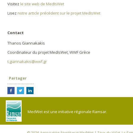
Visitez
le site web de MedIsWet
Lisez
notre article précédent sur le projet MedIsWet
Contact
Thanos Giannakakis
Coordinateur du projet MedIsWet, WWF Grèce
t.giannakakis@wwf.gr
Partager
MedWet est une initiative régionale Ramsar.
© 2026
Association Secrétariat MedWet
| Tour du Valat, Le Sam