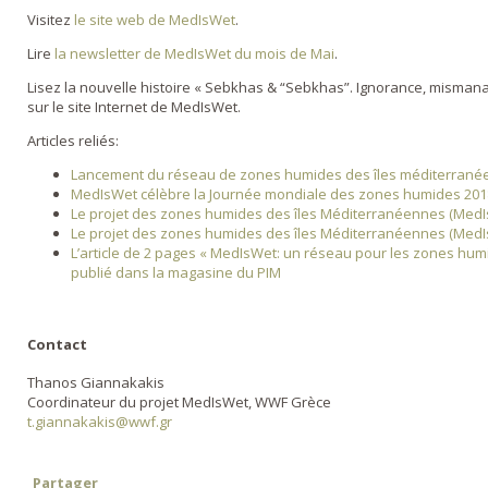
Visitez
le site web de MedIsWet
.
Lire
la newsletter de MedIsWet du mois de Mai
.
Lisez la nouvelle histoire « Sebkhas & “Sebkhas”. Ignorance, misman
sur le site Internet de MedIsWet.
Articles reliés:
Lancement du réseau de zones humides des îles méditerrané
MedIsWet célèbre la Journée mondiale des zones humides 201
Le projet des zones humides des îles Méditerranéennes (MedIs
Le projet des zones humides des îles Méditerranéennes (MedIsW
L’article de 2 pages « MedIsWet: un réseau pour les zones hu
publié dans la magasine du PIM
Contact
Thanos Giannakakis
Coordinateur du projet MedIsWet, WWF Grèce
t.giannakakis@wwf.gr
Partager