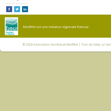
MedWet est une initiative régionale Ramsar.
© 2026
Association Secrétariat MedWet
| Tour du Valat, Le Sam