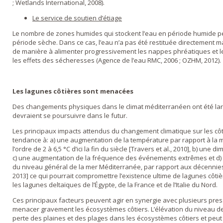
; Wetlands International, 2008).
Le service de soutien d’étiage
Le nombre de zones humides qui stockent l’eau en période humide p
période sèche. Dans ce cas, l’eau n’a pas été restituée directement mai
de manière à alimenter progressivement les nappes phréatiques et les
les effets des sécheresses (Agence de l’eau RMC, 2006 ; OZHM, 2012).
Les lagunes côtières sont menacées
Des changements physiques dans le climat méditerranéen ont été la
devraient se poursuivre dans le futur.
Les principaux impacts attendus du changement climatique sur les côt
tendance à: a) une augmentation de la température par rapport à l
l’ordre de 2 à 6,5 °C d’ici la fin du siècle [Travers et al., 2010], b) une 
c) une augmentation de la fréquence des événements extrêmes et d)
du niveau général de la mer Méditerranée, par rapport aux décennies p
2013] ce qui pourrait compromettre l’existence ultime de lagunes côti
les lagunes deltaïques de l’Égypte, de la France et de l’Italie du Nord.
Ces principaux facteurs peuvent agir en synergie avec plusieurs pre
menacer gravement les écosystèmes côtiers. L’élévation du niveau de
perte des plaines et des plages dans les écosystèmes côtiers et peut ai