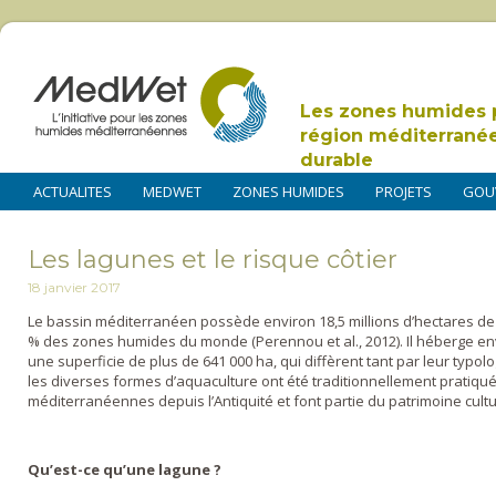
Les zones humides 
région méditerrané
durable
ACTUALITES
MEDWET
ZONES HUMIDES
PROJETS
GOU
Les lagunes et le risque côtier
18 janvier 2017
Le bassin méditerranéen possède environ 18,5 millions d’hectares de z
% des zones humides du monde (Perennou et al., 2012). Il héberge en
une superficie de plus de 641 000 ha, qui diffèrent tant par leur typolo
les diverses formes d’aquaculture ont été traditionnellement pratiqu
méditerranéennes depuis l’Antiquité et font partie du patrimoine cultur
Qu’est-ce qu’une lagune ?