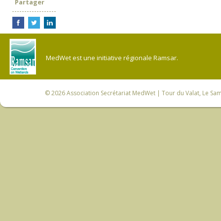
Partager
MedWet est une initiative régionale Ramsar.
© 2026
Association Secrétariat MedWet
| Tour du Valat, Le Sam