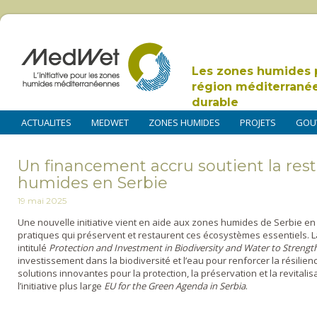
Les zones humides 
région méditerrané
durable
ACTUALITES
MEDWET
ZONES HUMIDES
PROJETS
GOU
Un financement accru soutient la res
humides en Serbie
19 mai 2025
Une nouvelle initiative vient en aide aux zones humides de Serbie en 
pratiques qui préservent et restaurent ces écosystèmes essentiels. L
intitulé
Protection and Investment in Biodiversity and Water to Strengt
investissement dans la biodiversité et l’eau pour renforcer la résilienc
solutions innovantes pour la protection, la préservation et la revitali
l’initiative plus large
EU for the Green Agenda in Serbia
.