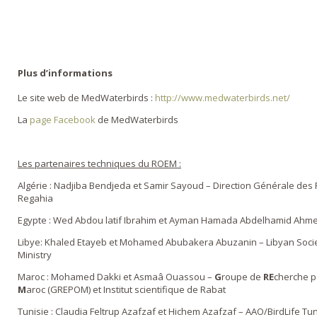
Plus d’informations
Le site web de MedWaterbirds :
http://www.medwaterbirds.net/
La
page Facebook
de MedWaterbirds
Les partenaires techniques du ROEM :
Algérie : Nadjiba Bendjeda et Samir Sayoud – Direction Générale des 
Regahia
Egypte : Wed Abdou latif Ibrahim et Ayman Hamada Abdelhamid Ahmed
Libye: Khaled Etayeb et Mohamed Abubakera Abuzanin – Libyan Socie
Ministry
Maroc : Mohamed Dakki et Asmaâ Ouassou –
G
roupe de
RE
cherche p
M
aroc (GREPOM) et Institut scientifique de Rabat
Tunisie : Claudia Feltrup Azafzaf et Hichem Azafzaf – AAO/BirdLife Tun