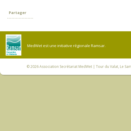
Partager
MedWet est une initiative régionale Ramsar.
© 2026
Association Secrétariat MedWet
| Tour du Valat, Le Sam