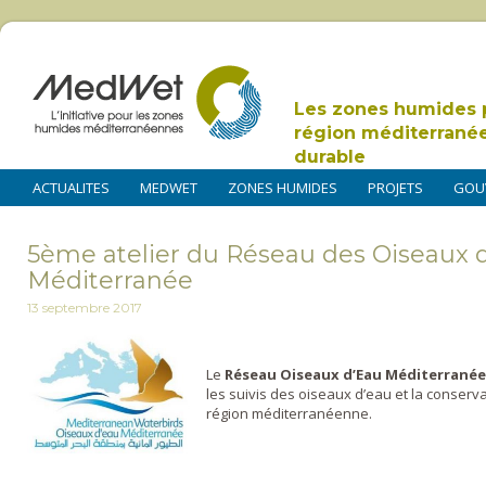
Les zones humides 
région méditerrané
durable
ACTUALITES
MEDWET
ZONES HUMIDES
PROJETS
GOU
5ème atelier du Réseau des Oiseaux 
Méditerranée
13 septembre 2017
Le
Réseau Oiseaux d
’
Eau Méditerranée
les suivis des oiseaux d’eau et la conser
région méditerranéenne.