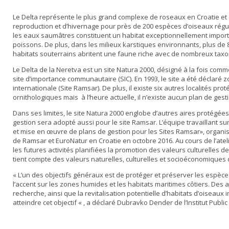
Le Delta représente le plus grand complexe de roseaux en Croatie et c
reproduction et d’hivernage pour près de 200 espèces d’oiseaux régu
les eaux saumâtres constituent un habitat exceptionnellement impo
poissons. De plus, dans les milieux karstiques environnants, plus de 8
habitats souterrains abritent une faune riche avec de nombreux ta
Le Delta de la Neretva est un site Natura 2000, désigné à la fois comm
site d’importance communautaire (SIC). En 1993, le site a été déclaré
internationale (Site Ramsar). De plus, il existe six autres localités pr
ornithologiques mais à l’heure actuelle, il n’existe aucun plan de gest
Dans ses limites, le site Natura 2000 englobe d’autres aires protégées 
gestion sera adopté aussi pour le site Ramsar. L’équipe travaillant sur l
et mise en œuvre de plans de gestion pour les Sites Ramsar», organis
de Ramsar et EuroNatur en Croatie en octobre 2016. Au cours de l’atelie
les futures activités planifiées la promotion des valeurs culturelles 
tient compte des valeurs naturelles, culturelles et socioéconomiques d
« L’un des objectifs généraux est de protéger et préserver les espèces
l’accent sur les zones humides et les habitats maritimes côtiers. Des ac
recherche, ainsi que la revitalisation potentielle d’habitats d’oiseaux
atteindre cet objectif « , a déclaré Dubravko Dender de l’Institut Publi