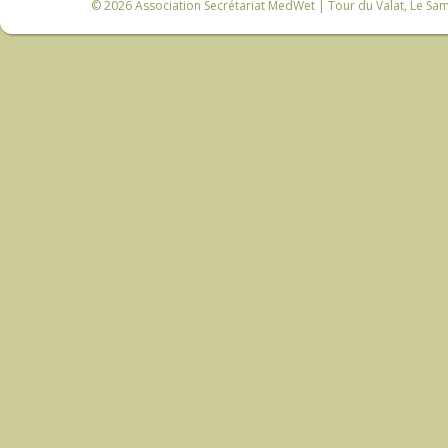
© 2026
Association Secrétariat MedWet
| Tour du Valat, Le Sam