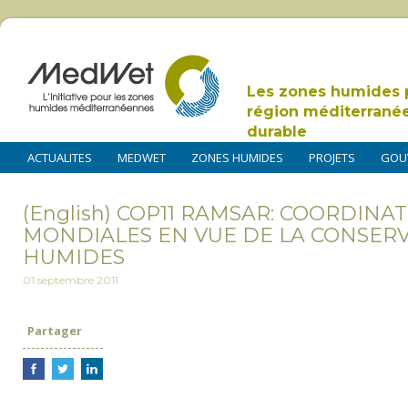
Les zones humides 
région méditerrané
durable
ACTUALITES
MEDWET
ZONES HUMIDES
PROJETS
GOU
(English) COP11 RAMSAR: COORDINA
MONDIALES EN VUE DE LA CONSER
HUMIDES
01 septembre 2011
Partager