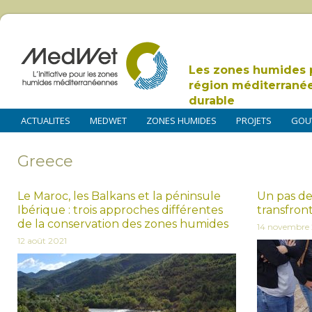
Les zones humides 
région méditerrané
durable
ACTUALITES
MEDWET
ZONES HUMIDES
PROJETS
GOU
Greece
Le Maroc, les Balkans et la péninsule
Un pas de
Ibérique : trois approches différentes
transfront
de la conservation des zones humides
14 novembre 
12 août 2021