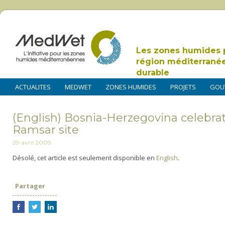
Les zones humides 
région méditerrané
durable
ACTUALITES
MEDWET
ZONES HUMIDES
PROJETS
GOU
(English) Bosnia-Herzegovina celebra
Ramsar site
29 avril 2009
Désolé, cet article est seulement disponible en
English
.
Partager