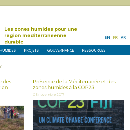
Les zones humides pour une
région méditerranéenne
EN
FR
AR
durable
 HUMIDES
PROJETS
GOUVERNANCE
RESSOURCES
7
e des
Présence de la Méditerranée et des
r en
zones humides à la COP23
06 novembre 2017