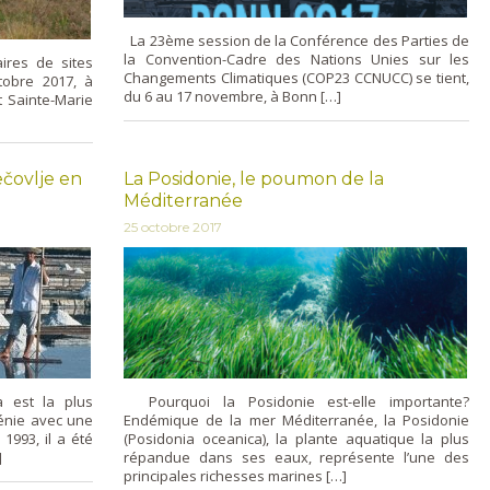
La 23ème session de la Conférence des Parties de
la Convention-Cadre des Nations Unies sur les
res de sites
Changements Climatiques (COP23 CCNUCC) se tient,
tobre 2017, à
du 6 au 17 novembre, à Bonn […]
t Sainte-Marie
ečovlje en
La Posidonie, le poumon de la
Méditerranée
25 octobre 2017
a est la plus
Pourquoi la Posidonie est-elle importante?
énie avec une
Endémique de la mer Méditerranée, la Posidonie
1993, il a été
(Posidonia oceanica), la plante aquatique la plus
]
répandue dans ses eaux, représente l’une des
principales richesses marines […]