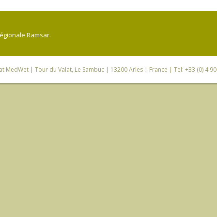
régionale Ramsar.
iat MedWet
| Tour du Valat, Le Sambuc | 13200 Arles | France | Tel: +33 (0) 4 9