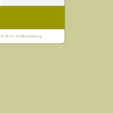
0 97 06 78 |
info@medwet.org