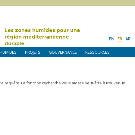
Les zones humides pour une
région méditerranéenne
EN
FR
AR
durable
 HUMIDES
PROJETS
GOUVERNANCE
RESSOURCES
tre requête. La fonction recherche vous aidera peut-être à trouver un