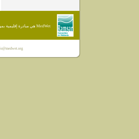
MedWet هي مبادرة إقليمية بموجب إتفاقية Ramsar
fo@medwet.org