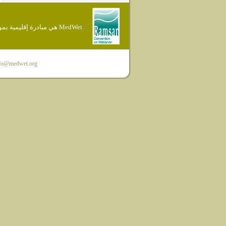
MedWet هي مبادرة إقليمية بموجب إتفاقية Ramsar
fo@medwet.org