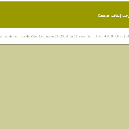
 Secretariat
| Tour du Valat, Le Sambuc | 13200 Arles | France | Tel: +33 (0) 4 90 97 06 78 |
in