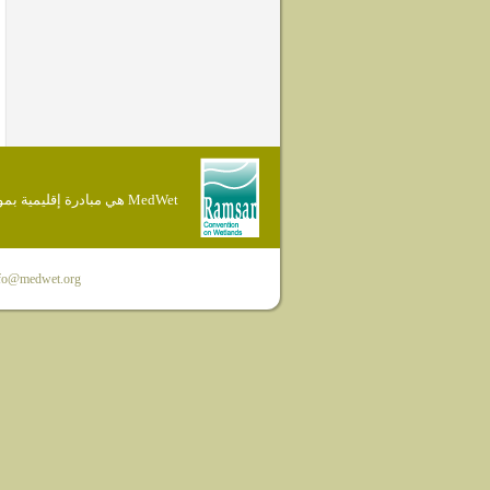
MedWet هي مبادرة إقليمية بموجب إتفاقية Ramsar
fo@medwet.org