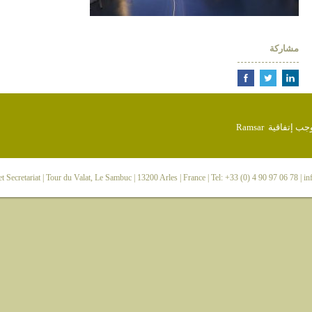
مشاركة
 Secretariat
| Tour du Valat, Le Sambuc | 13200 Arles | France | Tel: +33 (0) 4 90 97 06 78 |
in