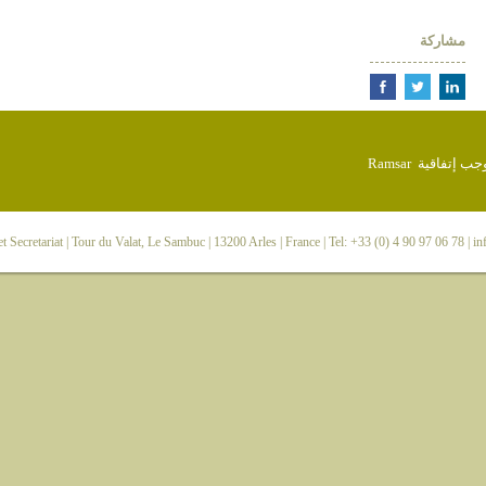
مشاركة
 Secretariat
| Tour du Valat, Le Sambuc | 13200 Arles | France | Tel: +33 (0) 4 90 97 06 78 |
in