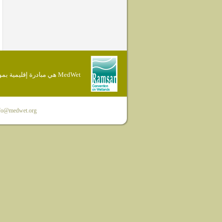
MedWet هي مبادرة إقليمية بموجب إتفاقية Ramsar
fo@medwet.org