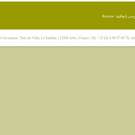
 Secretariat
| Tour du Valat, Le Sambuc | 13200 Arles | France | Tel: +33 (0) 4 90 97 06 78 |
in