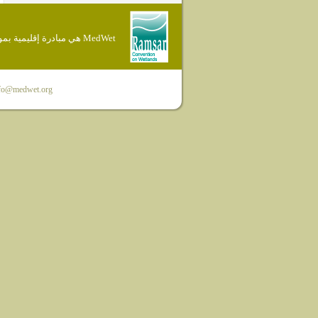
MedWet هي مبادرة إقليمية بموجب إتفاقية Ramsar
fo@medwet.org