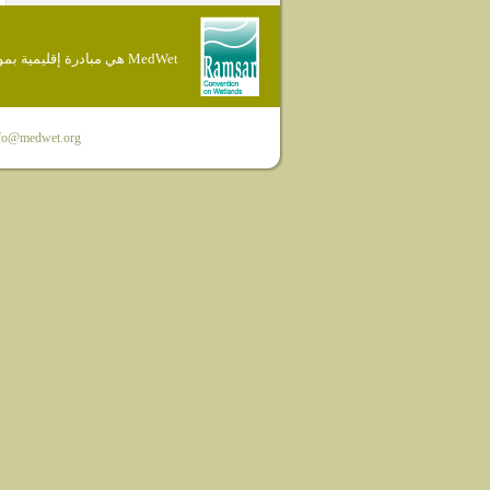
MedWet هي مبادرة إقليمية بموجب إتفاقية Ramsar
fo@medwet.org