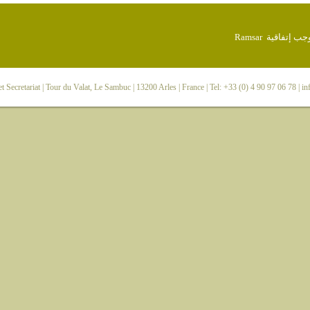
 Secretariat
| Tour du Valat, Le Sambuc | 13200 Arles | France | Tel: +33 (0) 4 90 97 06 78 |
in