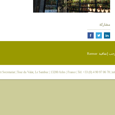
مشاركة
 Secretariat
| Tour du Valat, Le Sambuc | 13200 Arles | France | Tel: +33 (0) 4 90 97 06 78 |
in