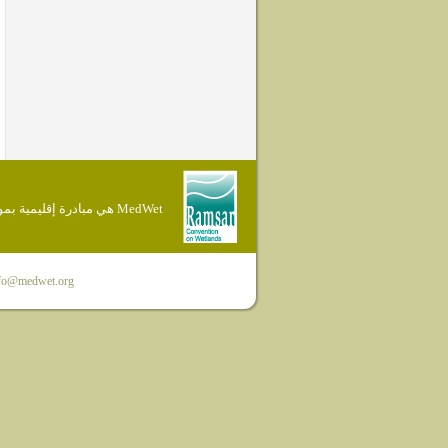
MedWet هي مبادرة إقليمية بموجب إتفاقية Ramsar
fo@medwet.org